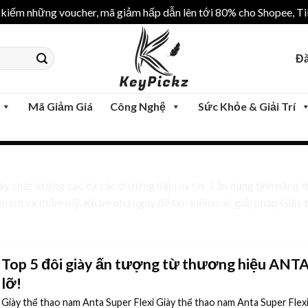
iếm những voucher, mã giảm hấp dẫn lên tới 80% cho Shopee, Tik
Đă
Mã Giảm Giá
Công Nghệ
Sức Khỏe & Giải Trí
 chất lượng cao từ các thương hiệu uy tín. Tận dụng tính năng t
n ích và thẩm mỹ. Khám phá ngay để tìm kiếm các giải pháp Giày ti
Top 5 đôi giày ấn tượng từ thương hiệu ANTA
lỡ!
Giày thể thao nam Anta Super Flexi Giày thể thao nam Anta Super Flexi