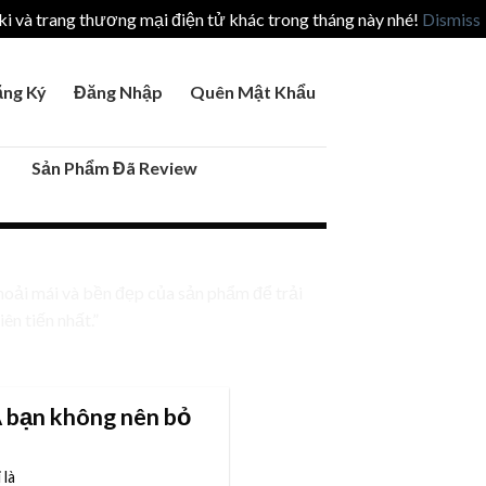
i và trang thương mại điện tử khác trong tháng này nhé!
Dismiss
ng Ký
Đăng Nhập
Quên Mật Khẩu
Sản Phẩm Đã Review
hoải mái và bền đẹp của sản phẩm để trải
ên tiến nhất.”
 bạn không nên bỏ
 là