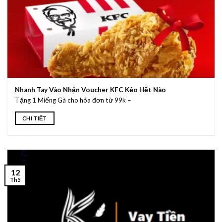
Nhanh Tay Vào Nhận Voucher KFC Kẻo Hết Nào
Tặng 1 Miếng Gà cho hóa đơn từ 99k –
CHI TIẾT
12
Th5