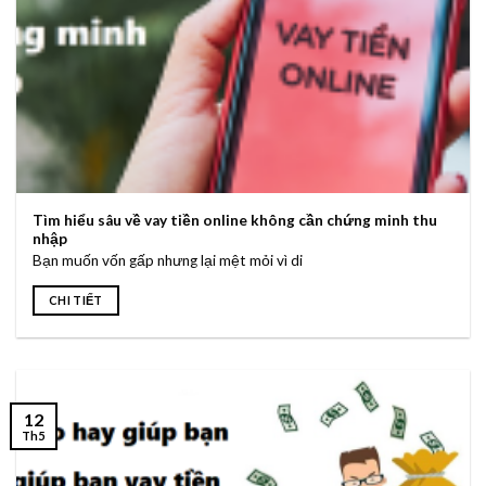
Tìm hiểu sâu về vay tiền online không cần chứng minh thu
nhập
Bạn muốn vốn gấp nhưng lại mệt mỏi vì di
CHI TIẾT
12
Th5