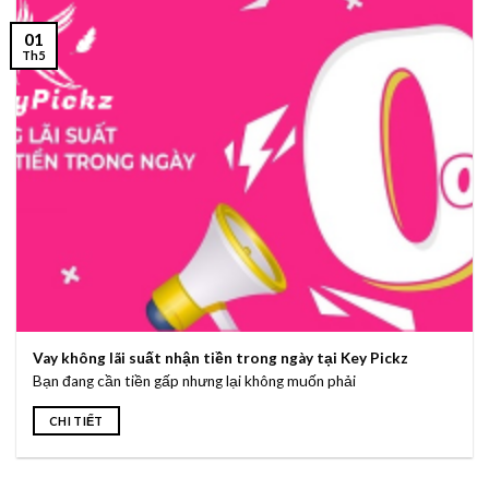
01
Th5
Vay không lãi suất nhận tiền trong ngày tại Key Pickz
Bạn đang cần tiền gấp nhưng lại không muốn phải
CHI TIẾT