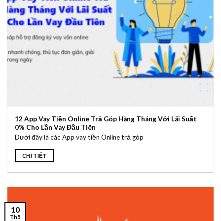
12 App Vay Tiền Online Trả Góp Hàng Tháng Với Lãi Suất
0% Cho Lần Vay Đầu Tiên
Dưới đây là các App vay tiền Online trả góp
CHI TIẾT
10
Th5