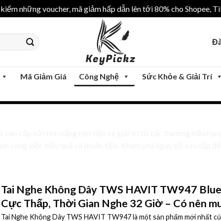
iếm những voucher, mã giảm hấp dẫn lên tới 80% cho Shopee, Tik
Đă
Mã Giảm Giá
Công Nghệ
Sức Khỏe & Giải Trí
cao cấp với tính năng tiên tiến và giải trí từ các thương hiệu hàng
h công việc hiệu quả và thuận tiện. Khám phá ngay bộ sưu tập để 
Tai Nghe Không Dây TWS HAVIT TW947 Bluet
Cực Thấp, Thời Gian Nghe 32 Giờ – Có nên mu
Tai Nghe Không Dây TWS HAVIT TW947 là một sản phẩm mới nhất củ