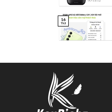
16
Th3