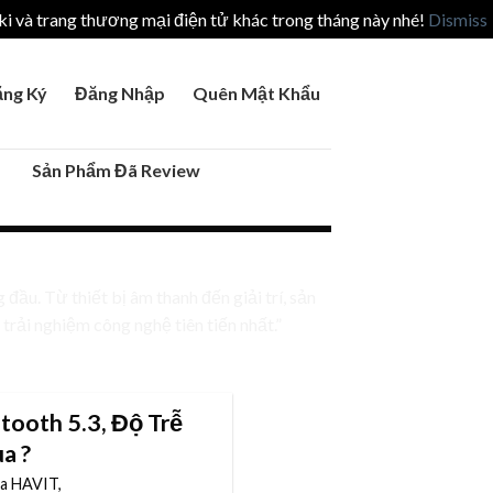
i và trang thương mại điện tử khác trong tháng này nhé!
Dismiss
ng Ký
Đăng Nhập
Quên Mật Khẩu
Sản Phẩm Đã Review
 đầu. Từ thiết bị âm thanh đến giải trí, sản
trải nghiệm công nghệ tiên tiến nhất.”
ooth 5.3, Độ Trễ
a ?
a HAVIT,