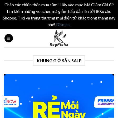
Chào các chiến thần mua sắm! Hãy vào mục Mã Giảm Giá để
tìm kiếm những voucher, mã giảm hấp dẫn lên tới 80% cho
Shopee, Tiki và trang thương mại điện tử khác trong tháng này
nhé!
Dismiss
Skip
to
content
KHUNG GIỜ SĂN SALE