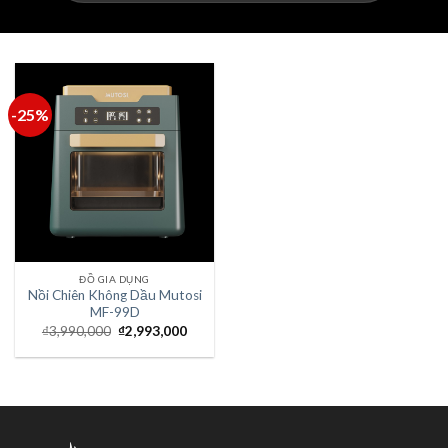
-25%
ĐỒ GIA DỤNG
Nồi Chiên Không Dầu Mutosi
MF-99D
₫
3,990,000
₫
2,993,000