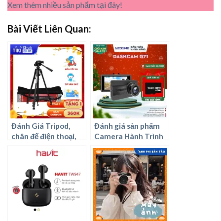
Xem thêm nhiều sản phẩm tại đây!
Bài Viết Liên Quan:
Đánh Giá Tripod,
Đánh giá sản phẩm
chân đế điện thoại,
Camera Hành Trình
máy ảnh tốt nhất
1080P AZDOME
hiện nay.
Dash Cam G71 Đen –
Có nên mua?