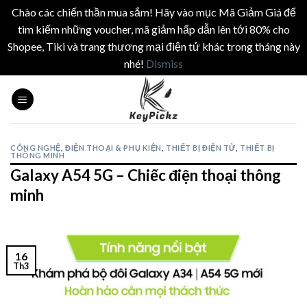
Chào các chiến thần mua sắm! Hãy vào mục Mã Giảm Giá để
tìm kiếm những voucher, mã giảm hấp dẫn lên tới 80% cho
Shopee, Tiki và trang thương mại điện tử khác trong tháng này
nhé!
Dismiss
Skip
to
content
CÔNG NGHỆ
,
ĐIỆN THOẠI & PHỤ KIỆN
,
THIẾT BỊ ĐIỆN TỬ
,
THIẾT BỊ
THÔNG MINH
Galaxy A54 5G – Chiếc điện thoại thông
minh
16
Th3