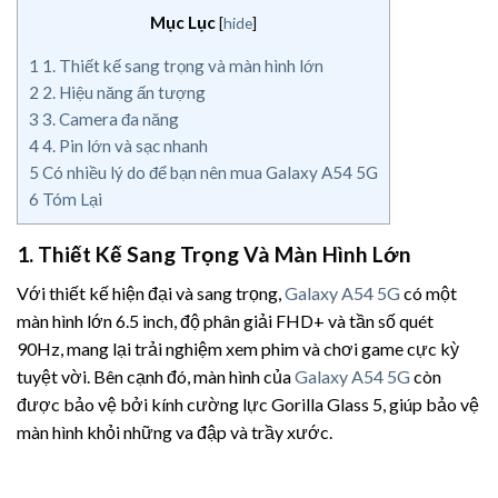
Mục Lục
[
hide
]
1
1. Thiết kế sang trọng và màn hình lớn
2
2. Hiệu năng ấn tượng
3
3. Camera đa năng
4
4. Pin lớn và sạc nhanh
5
Có nhiều lý do để bạn nên mua Galaxy A54 5G
6
Tóm Lại
1. Thiết Kế Sang Trọng Và Màn Hình Lớn
Với thiết kế hiện đại và sang trọng,
Galaxy A54 5G
có một
màn hình lớn 6.5 inch, độ phân giải FHD+ và tần số quét
90Hz, mang lại trải nghiệm xem phim và chơi game cực kỳ
tuyệt vời. Bên cạnh đó, màn hình của
Galaxy A54 5G
còn
được bảo vệ bởi kính cường lực Gorilla Glass 5, giúp bảo vệ
màn hình khỏi những va đập và trầy xước.