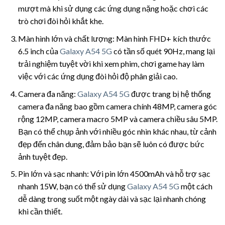
mượt mà khi sử dụng các ứng dụng nặng hoặc chơi các
trò chơi đòi hỏi khắt khe.
Màn hình lớn và chất lượng: Màn hình FHD+ kích thước
6.5 inch của
Galaxy A54 5G
có tần số quét 90Hz, mang lại
trải nghiệm tuyệt vời khi xem phim, chơi game hay làm
việc với các ứng dụng đòi hỏi độ phân giải cao.
Camera đa năng:
Galaxy A54 5G
được trang bị hệ thống
camera đa năng bao gồm camera chính 48MP, camera góc
rộng 12MP, camera macro 5MP và camera chiều sâu 5MP.
Bạn có thể chụp ảnh với nhiều góc nhìn khác nhau, từ cảnh
đẹp đến chân dung, đảm bảo bạn sẽ luôn có được bức
ảnh tuyệt đẹp.
Pin lớn và sạc nhanh: Với pin lớn 4500mAh và hỗ trợ sạc
nhanh 15W, bạn có thể sử dụng
Galaxy A54 5G
một cách
dễ dàng trong suốt một ngày dài và sạc lại nhanh chóng
khi cần thiết.