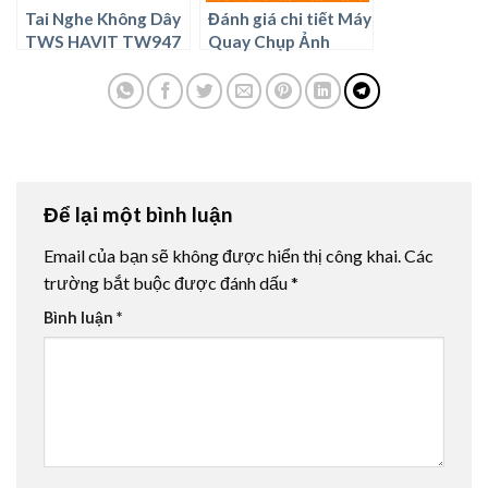
Tai Nghe Không Dây
Đánh giá chi tiết Máy
TWS HAVIT TW947
Quay Chụp Ảnh
Bluetooth 5.3, Độ Trễ
Retro Chất Lượng
Cực Thấp, Thời Gian
Hình Ảnh 4K PRO
Nghe 32 Giờ – Có
nên mua ?
Để lại một bình luận
Email của bạn sẽ không được hiển thị công khai.
Các
trường bắt buộc được đánh dấu
*
Bình luận
*