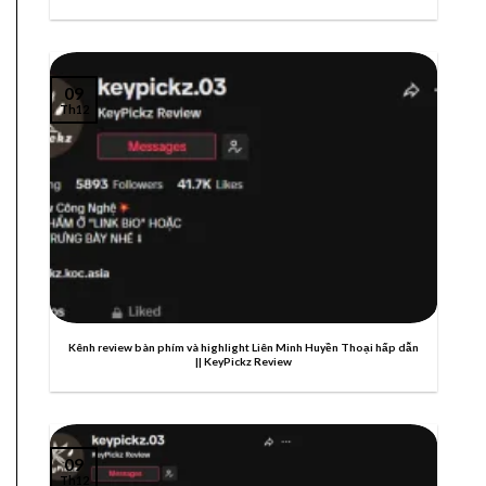
09
Th12
Kênh review bàn phím và highlight Liên Minh Huyền Thoại hấp dẫn
|| KeyPickz Review
09
Th12