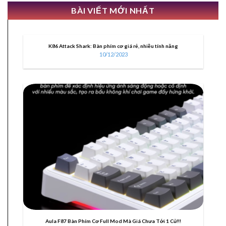
BÀI VIẾT MỚI NHẤT
K86 Attack Shark: Bàn phím cơ giá rẻ, nhiều tính năng
10/12/2023
10
Th12
Aula F87 Bàn Phím Cơ Full Mod Mà Giá Chưa Tới 1 Củ!!!