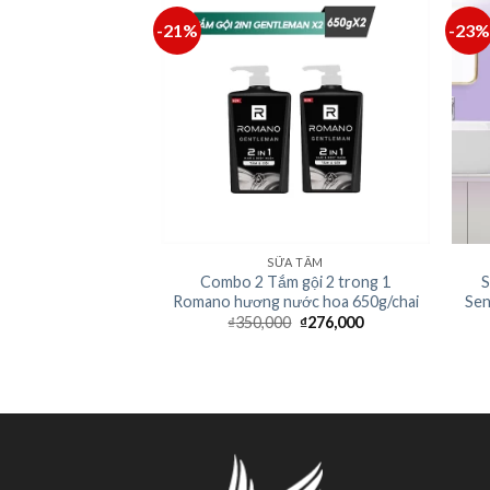
-21%
-23%
EPLUS
SỮA TẮM
 Freeplus Cho Da
Combo 2 Tắm gội 2 trong 1
S
Da Dầu 100ml
Romano hương nước hoa 650g/chai
Sen
0
₫
557,000
₫
350,000
₫
276,000