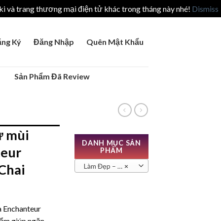
i và trang thương mại điện tử khác trong tháng này nhé!
Dismiss
ng Ký
Đăng Nhập
Quên Mật Khẩu
Sản Phẩm Đã Review
ử mùi
DANH MỤC SẢN
teur
PHẨM
Chai
Làm Đẹp – Sức Khỏe
×
a Enchanteur
hẩm giúp ngăn