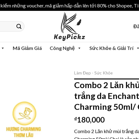
iếm những voucher, mã giảm hấp dẫn lên tới 80% cho Shopee, Tik
Đă
Mã Giảm Giá
Công Nghệ
Sức Khỏe & Giải Trí
Làm Đẹp - Sức Khỏe
Combo 2 Lăn kh
trắng da Enchan
Charming 50ml/ 
180,000
₫
Combo 2 Lăn khử mùi trắng d
Charming 50ml/ Chai là sản p