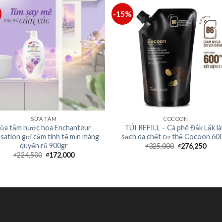
-15%
SỮA TẮM
COCOON
ữa tắm nước hoa Enchanteur
TÚI REFILL – Cà phê Đắk Lắk l
sation gợi cảm tinh tế mịn màng
sạch da chết cơ thể Cocoon 60
quyến rũ 900gr
₫
325,000
₫
276,250
₫
224,500
₫
172,000