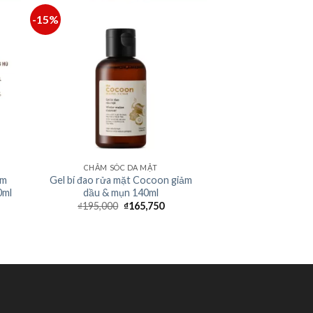
-15%
CHĂM SÓC DA MẶT
àm
Gel bí đao rửa mặt Cocoon giảm
0ml
dầu & mụn 140ml
₫
195,000
₫
165,750