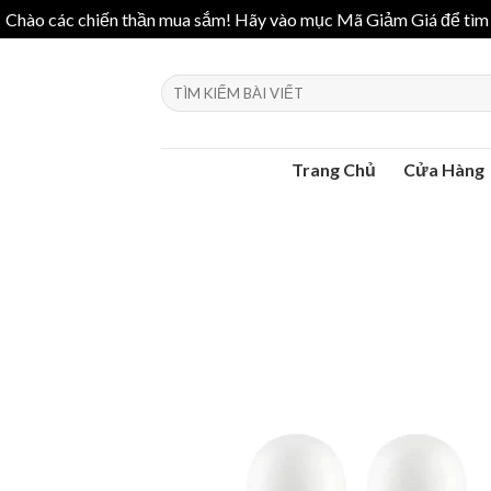
Chào các chiến thần mua sắm! Hãy vào mục Mã Giảm Giá để tìm k
Skip
to
Search
content
for:
Trang Chủ
Cửa Hàng