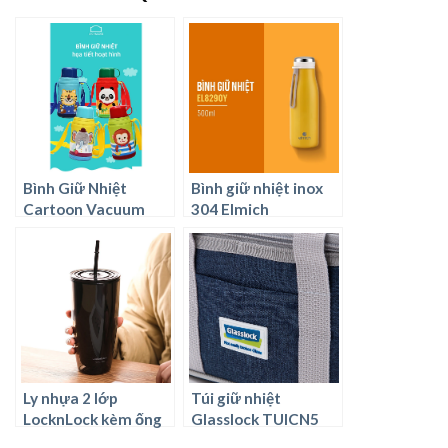
Bình Giữ Nhiệt
Bình giữ nhiệt inox
Cartoon Vacuum
304 Elmich
Bottle Lock&Lock
LHC1435 (550ml)
Ly nhựa 2 lớp
Túi giữ nhiệt
LocknLock kèm ống
Glasslock TUICN5
hút HAP507 750ml