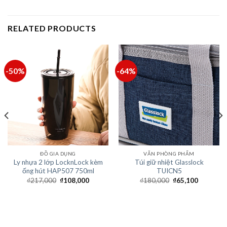
RELATED PRODUCTS
-50%
-64%
ĐỒ GIA DỤNG
VĂN PHÒNG PHẨM
Ly nhựa 2 lớp LocknLock kèm
Túi giữ nhiệt Glasslock
ống hút HAP507 750ml
TUICN5
₫
217,000
₫
108,000
₫
180,000
₫
65,100