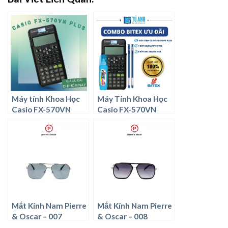
Máy tính Khoa Học
Máy Tính Khoa Học
Casio FX-570VN
Casio FX-570VN
PLUS
PLUS [1] + Bút Xoá
Nước Bitex [1] + Bút
Gel Xanh Bitex [
Combi Bitex Ưu Đãi ]
Mắt Kính Nam Pierre
Mắt Kính Nam Pierre
& Oscar – 007
& Oscar – 008