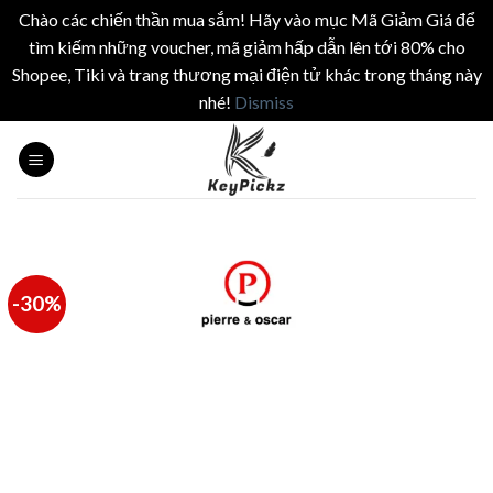
Chào các chiến thần mua sắm! Hãy vào mục Mã Giảm Giá để
tìm kiếm những voucher, mã giảm hấp dẫn lên tới 80% cho
Shopee, Tiki và trang thương mại điện tử khác trong tháng này
nhé!
Dismiss
Skip
to
content
-30%