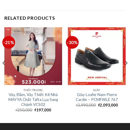
RELATED PRODUCTS
-21%
-30%
THỜI TRANG
GIÀY
Váy, Đầm, Váy Thiết Kế Nhà
Giày Loafer Nam Pierre
MAYYA Chất Tafta Lụa Sang
Cardin – PCMFWLE 767
Chảnh VCS02
₫
2,990,000
₫
2,093,000
₫
250,000
₫
197,000