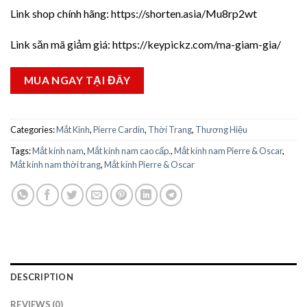
Link shop chính hãng:
https://shorten.asia/Mu8rp2wt
Link săn mã giảm giá:
https://keypickz.com/ma-giam-gia/
MUA NGAY TẠI ĐÂY
Categories:
Mắt Kính
,
Pierre Cardin
,
Thời Trang
,
Thương Hiệu
Tags:
Mắt kính nam
,
Mắt kính nam cao cấp.
,
Mắt kính nam Pierre & Oscar
,
Mắt kính nam thời trang
,
Mắt kính Pierre & Oscar
DESCRIPTION
REVIEWS (0)