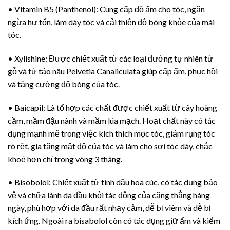
• Vitamin B5 (Panthenol): Cung cấp độ ẩm cho tóc, ngăn
ngừa hư tổn, làm dày tóc và cải thiện độ bóng khỏe của mái
tóc.
• Xylishine: Được chiết xuất từ các loại đường tự nhiên từ
gỗ và từ tảo nâu Pelvetia Canaliculata giúp cấp ẩm, phục hồi
và tăng cường độ bóng của tóc.
• Baicapil: Là tổ hợp các chất được chiết xuất từ cây hoàng
cầm, mầm đậu nành và mầm lúa mạch. Hoạt chất này có tác
dụng mạnh mẽ trong việc kích thích mọc tóc, giảm rụng tóc
rõ rệt, gia tăng mật độ của tóc và làm cho sợi tóc dày, chắc
khoẻ hơn chỉ trong vòng 3 tháng.
• Bisobolol: Chiết xuất từ tinh dầu hoa cúc, có tác dụng bảo
vệ và chữa lành da đầu khỏi tác động của căng thẳng hàng
ngày, phù hợp với da đầu rất nhạy cảm, dễ bị viêm và dễ bị
kích ứng. Ngoài ra bisabolol còn có tác dụng giữ ẩm và kiểm