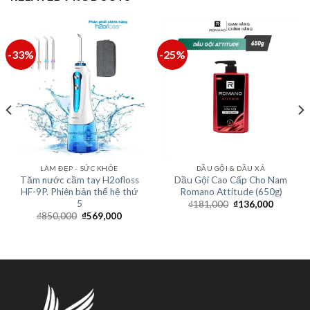
-33%
-25%
LÀM ĐẸP - SỨC KHỎE
DẦU GỘI & DẦU XẢ
Tăm nước cầm tay H2ofloss
Dầu Gội Cao Cấp Cho Nam
HF-9P. Phiên bản thế hệ thứ
Romano Attitude (650g)
5
₫
181,000
₫
136,000
₫
850,000
₫
569,000