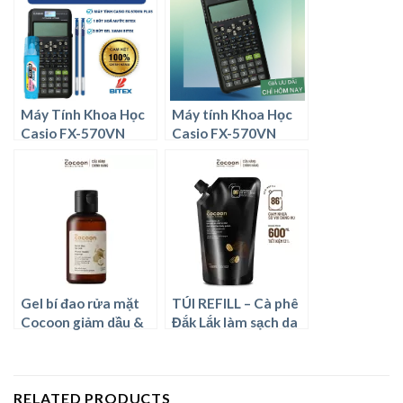
Máy Tính Khoa Học
Máy tính Khoa Học
Casio FX-570VN
Casio FX-570VN
PLUS [1] + Bút Xoá
PLUS
Nước Bitex [1] + Bút
Gel Xanh Bitex [
Combi Bitex Ưu Đãi ]
Gel bí đao rửa mặt
TÚI REFILL – Cà phê
Cocoon giảm dầu &
Đắk Lắk làm sạch da
mụn 140ml
chết cơ thể Cocoon
600ml
RELATED PRODUCTS