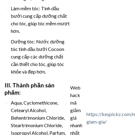
Làm mềm tóc: Tinh dầu
bưởi cung cấp dưỡng chất
cho tóc, giúp tóc mềm mượt
hơn.
Dưỡng tóc: Nước dưỡng
tóc tinh dầu bưởi Cocoon
cung cấp các dưỡng chất
cần thiết cho tóc, giúp tóc
khỏe và đẹp hơn.
III. Thành phần sản
Web
phẩm:
hack
mã
Aqua, Cyclomethicone,
giảm
Cetearyl Alcohol,
https://keypickz.com/
giá
Behentrimonium Chloride,
giam-gia/
nhanh
Steartrimonium Chloride,
nhất
Isopropyl Alcohol, Parfum,