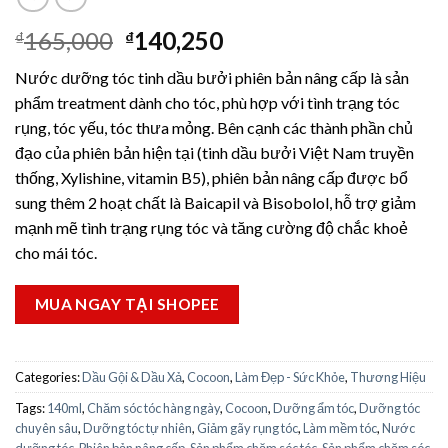
165,000
140,250
₫
₫
Nước dưỡng tóc tinh dầu bưởi phiên bản nâng cấp là sản
phẩm treatment dành cho tóc, phù hợp với tình trạng tóc
rụng, tóc yếu, tóc thưa mỏng. Bên cạnh các thành phần chủ
đạo của phiên bản hiện tại (tinh dầu bưởi Việt Nam truyền
thống, Xylishine, vitamin B5), phiên bản nâng cấp được bổ
sung thêm 2 hoạt chất là Baicapil và Bisobolol, hỗ trợ giảm
mạnh mẽ tình trạng rụng tóc và tăng cường độ chắc khoẻ
cho mái tóc.
MUA NGAY TẠI SHOPEE
Categories:
Dầu Gội & Dầu Xả
,
Cocoon
,
Làm Đẹp - Sức Khỏe
,
Thương Hiệu
Tags:
140ml
,
Chăm sóc tóc hàng ngày
,
Cocoon
,
Dưỡng ẩm tóc
,
Dưỡng tóc
chuyên sâu
,
Dưỡng tóc tự nhiên
,
Giảm gãy rụng tóc
,
Làm mềm tóc
,
Nước
dưỡng tóc
,
Phiên bản nâng cấp
,
Sản phẩm chăm sóc tóc
,
Sản phẩm chăm sóc