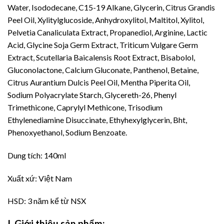
Water, Isododecane, C15-19 Alkane, Glycerin, Citrus Grandis
Peel Oil, Xylitylglucoside, Anhydroxylitol, Maltitol, Xylitol,
Pelvetia Canaliculata Extract, Propanediol, Arginine, Lactic
Acid, Glycine Soja Germ Extract, Triticum Vulgare Germ
Extract, Scutellaria Baicalensis Root Extract, Bisabolol,
Gluconolactone, Calcium Gluconate, Panthenol, Betaine,
Citrus Aurantium Dulcis Peel Oil, Mentha Piperita Oil,
Sodium Polyacrylate Starch, Glycereth-26, Phenyl
Trimethicone, Caprylyl Methicone, Trisodium
Ethylenediamine Disuccinate, Ethyhexylglycerin, Bht,
Phenoxyethanol, Sodium Benzoate.
Dung tích: 140ml
Xuất xứ: Việt Nam
HSD: 3 năm kể từ NSX
I. Giới thiệu sản phẩm: