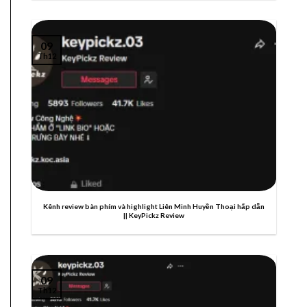
09
Th12
Kênh review bàn phím và highlight Liên Minh Huyền Thoại hấp dẫn
|| KeyPickz Review
09
Th12