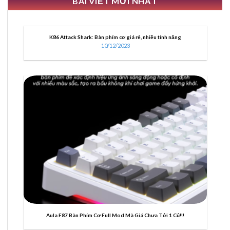
BÀI VIẾT MỚI NHẤT
K86 Attack Shark: Bàn phím cơ giá rẻ, nhiều tính năng
10/12/2023
10
Th12
Aula F87 Bàn Phím Cơ Full Mod Mà Giá Chưa Tới 1 Củ!!!