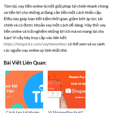
Tóm lại, vay tiền online là một giải pháp tài chính nhanh chóng
và tiện lợi cho những ai đang cần tiền một cách khẩn cấp.
Điều này giúp bạn tiết kiệm thời gian, giảm bớt áp lực tài
chính và có được khoản vay một cách dễ dàng. Hãy thử vay
tiền online và trải nghiệm những lợi ích mà nó mang lại cho
bạn! Vì vậy hãy truy cập vào liên kết:
https://keypickz.com/vaytienonline/
có thể xem và so sánh
các nguồn vay online uy tính nhất nhé.
Bài Viết Liên Quan:
Cách tạo tài khoản
Ví ShopeePay là gì?