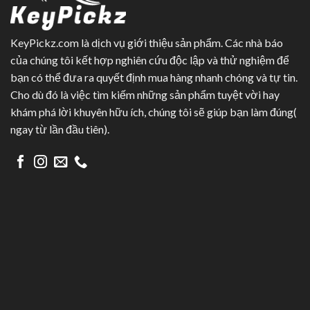
KeyPickz.com là dịch vụ giới thiệu sản phẩm. Các nhà báo
của chúng tôi kết hợp nghiên cứu độc lập và thử nghiệm để
bạn có thể đưa ra quyết định mua hàng nhanh chóng và tự tin.
Cho dù đó là việc tìm kiếm những sản phẩm tuyệt vời hay
khám phá lời khuyên hữu ích, chúng tôi sẽ giúp bạn làm đúng(
ngay từ lần đầu tiên).