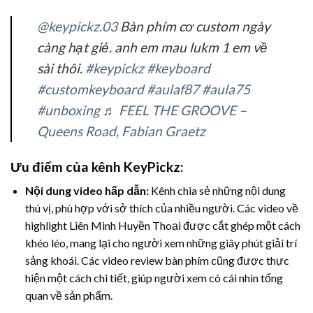
@keypickz.03
Bàn phím cơ custom ngày
càng hạt giẻ. anh em mau lukm 1 em về
sài thôi.
#keypickz
#keyboard
#customkeyboard
#aulaf87
#aula75
#unboxing
♬ FEEL THE GROOVE –
Queens Road, Fabian Graetz
Ưu điểm của kênh KeyPickz:
Nội dung video hấp dẫn:
Kênh chia sẻ những nội dung
thú vị, phù hợp với sở thích của nhiều người. Các video về
highlight Liên Minh Huyền Thoại được cắt ghép một cách
khéo léo, mang lại cho người xem những giây phút giải trí
sảng khoái. Các video review bàn phím cũng được thực
hiện một cách chi tiết, giúp người xem có cái nhìn tổng
quan về sản phẩm.