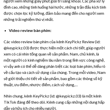
người xem những giây phút giải trí sảng khoái. Các pha xử lý
đỉnh cao, những tình huống hài hước, những trận đấu kịch tính
được chọn lọc kỹ lưỡng, đảm bảo mang đến cho người xem
những trải nghiệm thú vị nhất.
Video review bàn phím:
Các video review bàn phím của kênh KeyPickz Review (id:
@keypickz.03) được thực hiện một cách chi tiết, giúp người
xem có cái nhìn tổng quan về sản phẩm. Nam, chủ kênh, là
một người có kinh nghiệm lâu năm trong lĩnh vực công nghệ,
vì vậy anh có thể dễ dàng phân biệt các loại bàn phím, hiểu rõ
về cấu tạo và cách sử dụng của chúng. Trong mỗi video, Nam
sẽ giới thiệu chi tiết về sản phẩm, bao gồm các thông số kỹ
thuật, ưu điểm, nhược điểm, cách sử dụng,…
Nhìn chung, kênh KeyPickz (id: @keypickz.03) là một kênh
TikTok đáng để theo dõi. Kênh cung cấp những nội dung hấp
dẫn và hữu ích cho nhiều người.