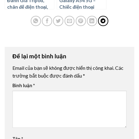
Đánh Giá Tripod,
Galaxy A54 5G –
chân đế điện thoại,
Chiếc điện thoại
máy ảnh tốt nhất
thông minh
hiện nay.
Để lại một bình luận
Email của bạn sẽ không được hiển thị công khai.
Các
trường bắt buộc được đánh dấu
*
Bình luận
*
Tên
*