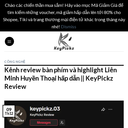
Chào các chiến thần mua sắm! Hãy vào mục Mã Giảm Giá để
tìm kiếm những voucher, mã giảm hấp dẫn lên tới 80% cho
Shopee, Tiki và trang thương mại điện tử khác trong tháng này
nhé!
Dismiss
Skip
to
content
CÔNG NGHỆ
Kênh review bàn phím và highlight Liên
Minh Huyền Thoại hấp dẫn || KeyPickz
Review
09
Th12