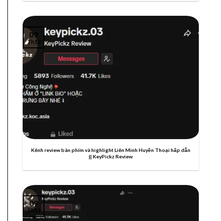
09
Th12
Kênh review bàn phím và highlight Liên Minh Huyền Thoại hấp dẫn
|| KeyPickz Review
09
Th12