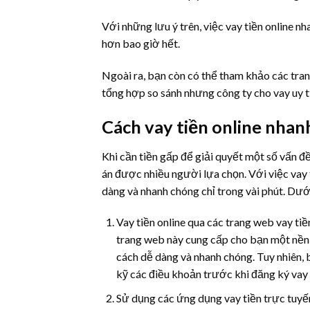
Với những lưu ý trên, việc vay tiền online n
hơn bao giờ hết.
Ngoài ra, bạn còn có thể tham khảo các trang
tổng hợp so sánh nhưng công ty cho vay uy tí
Cách vay tiền online nhan
Khi cần tiền gấp để giải quyết một số vấn đ
án được nhiều người lựa chọn. Với việc vay t
dàng và nhanh chóng chỉ trong vài phút. Dưới
Vay tiền online qua các trang web vay tiề
trang web này cung cấp cho bạn một nền t
cách dễ dàng và nhanh chóng. Tuy nhiên, 
kỹ các điều khoản trước khi đăng ký vay 
Sử dụng các ứng dụng vay tiền trực tuyến