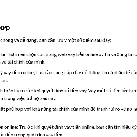
hợp
h chóng và dễ dàng, bạn cần lưu ý một số điểm sau đây:
tín: Bạn nên chọn các trang web vay tiền online uy tín và đáng tin 
 và tài chính của mình.
ký vay tiền online, bạn cần cung cấp đầy đủ thông tin cá nhân để đ
tin.
h toán kỹ trước khi quyết định số tiền vay. Vay một số tiền lớn hơ
n trong việc trả nợ sau này.
uất phù hợp với khả năng tài chính của mình để tránh rủi ro về nợ 
ền online: Trước khi quyết định vay tiền online, bạn cần tìm hiểu kỹ
t tiện trong quá trình vay tiền.