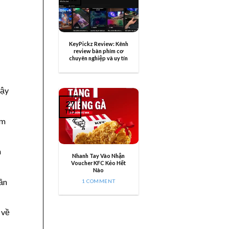
KeyPickz Review: Kênh
review bàn phím cơ
chuyên nghiệp và uy tín
cậy
27
Th5
ảm
n
Nhanh Tay Vào Nhận
Voucher KFC Kẻo Hết
Nào
nần
1 COMMENT
 về