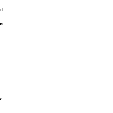
ính
hi
h
ệc