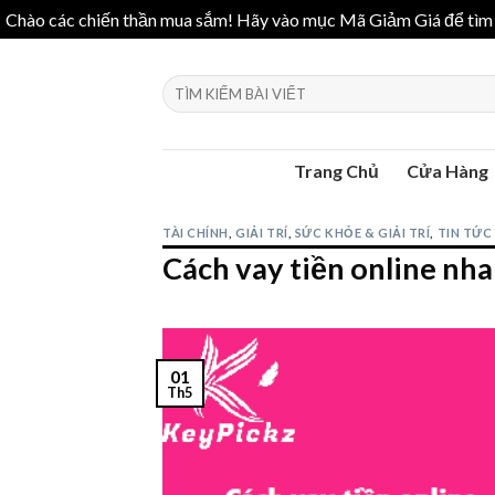
Chào các chiến thần mua sắm! Hãy vào mục Mã Giảm Giá để tìm k
Skip
to
Search
content
for:
Trang Chủ
Cửa Hàng
TÀI CHÍNH
,
GIẢI TRÍ
,
SỨC KHỎE & GIẢI TRÍ
,
TIN TỨC
Cách vay tiền online nha
01
Th5