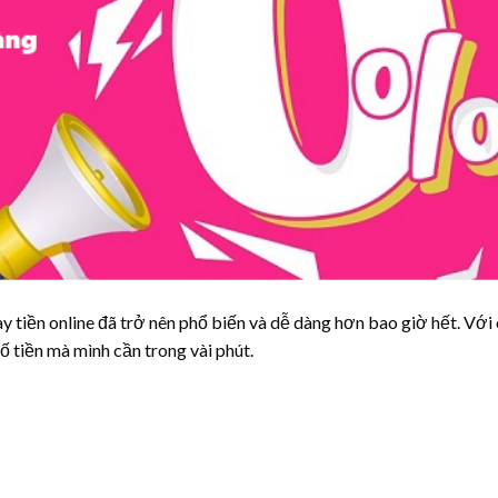
ay tiền online đã trở nên phổ biến và dễ dàng hơn bao giờ hết. Với 
ố tiền mà mình cần trong vài phút.