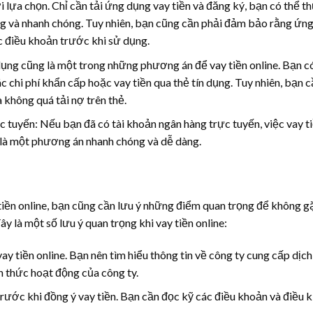
lựa chọn. Chỉ cần tải ứng dụng vay tiền và đăng ký, bạn có thể t
àng và nhanh chóng. Tuy nhiên, bạn cũng cần phải đảm bảo rằng ứn
ác điều khoản trước khi sử dụng.
n dụng cũng là một trong những phương án để vay tiền online. Bạn c
c chi phí khẩn cấp hoặc vay tiền qua thẻ tín dụng. Tuy nhiên, bạn 
không quá tải nợ trên thẻ.
 tuyến: Nếu bạn đã có tài khoản ngân hàng trực tuyến, việc vay t
 là một phương án nhanh chóng và dễ dàng.
y tiền online, bạn cũng cần lưu ý những điểm quan trọng để không g
 là một số lưu ý quan trọng khi vay tiền online:
ay tiền online. Bạn nên tìm hiểu thông tin về công ty cung cấp dịch
h thức hoạt động của công ty.
trước khi đồng ý vay tiền. Bạn cần đọc kỹ các điều khoản và điều k