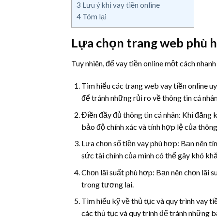
3
Lưu ý khi vay tiền online
4
Tóm lại
Lựa chọn trang web phù 
Tuy nhiên, để vay tiền online một cách nhan
Tìm hiểu các trang web vay tiền online uy 
để tránh những rủi ro về thông tin cá nhân
Điền đầy đủ thông tin cá nhân: Khi đăng 
bảo độ chính xác và tính hợp lệ của thông 
Lựa chọn số tiền vay phù hợp: Bạn nên tín
sức tài chính của mình có thể gây khó khă
Chọn lãi suất phù hợp: Bạn nên chọn lãi s
trong tương lai.
Tìm hiểu kỹ về thủ tục và quy trình vay ti
các thủ tục và quy trình để tránh những bấ