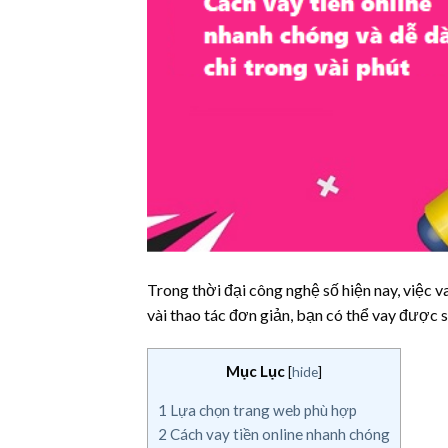
Trong thời đại công nghệ số hiện nay, việc v
vài thao tác đơn giản, bạn có thể vay được s
Mục Lục
[
hide
]
1
Lựa chọn trang web phù hợp
2
Cách vay tiền online nhanh chóng