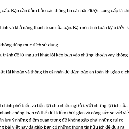
g cấp. Bạn cần đảm bảo các thông tin cá nhân được cung cấp là ch
hính và khả năng thanh toán của bạn. Bạn nên tính toán kỹ trước k
 không đúng mục đích sử dụng.
ầu, tránh để lời người khác lôi kéo bạn vào những khoản vay không
t tài khoản và thông tin cá nhân để đảm bảo an toàn khi giao dịc
i chính phổ biến và tiện lợi cho nhiều người. Với những lợi ích của
à nhanh chóng, bạn có thể tiết kiệm thời gian và công sức so với vi
cần lưu ý những điểm quan trọng để không gặp phải những rủi ro
g bài viết này đã giúp bạn có những thông tin hữu ích để đưa ra