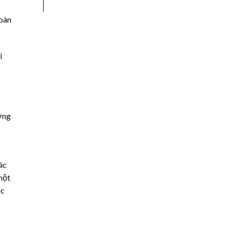
toàn
i
ương
ác
một
ọc