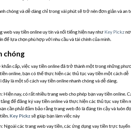
hanh chóng và dễ dàng chỉ trong vài phút sẽ trở nên đơn giản và an 
 web vay tiền online uy tín và nổi tiếng hiện nay như
Key Pickz
nơ
n để lựa chọn phù hợp với nhu cầu và tài chính của mình.
h chóng
ề khẩn cấp, việc vay tiền online đã trở thành một trong những ph
iền online, bạn có thể thực hiện các thủ tục vay tiền một cách dễ
 đây là một số cách vay tiền online nhanh chóng và dễ dàng.
n: Hiện nay, có rất nhiều trang web cho phép bạn vay tiền online. C
ảng để đăng ký vay tiền online và thực hiện các thủ tục vay tiền 
bạn cần phải đảm bảo rằng trang web đó là đáng tin cậy và luôn đ
tiền.
Key Pickz
sẽ giúp bạn làm việc này
: Ngoài các trang web vay tiền, các ứng dụng vay tiền trực tuyến