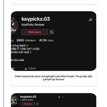
09
Th12
Kênh review bàn phím và highlight Liên Minh Huyền Thoại hấp dẫn
|| KeyPickz Review
09
Th12