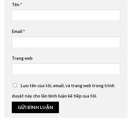
Tên
*
Email
*
Trang web
Lưu tên của tôi, email, và trang web trong trình
duyệt này cho lần bình luận kế tiếp của tôi.