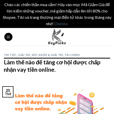
Chào các chiến thần mua sắm! Hãy vào mục Mã Giảm Giá để
tìm kiếm những voucher, mã giảm hấp dẫn lên tới 80% cho
Shopee, Tiki và trang thương mại điện tử khác trong tháng này
nhé!
Dismiss
Skip
to
content
TIN TỨC
,
GIẢI TRÍ
,
SỨC KHỎE & GIẢI TRÍ
,
TÀI CHÍNH
Làm thế nào để tăng cơ hội được chấp
nhận vay tiền online.
25
Th4