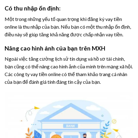
Có thu nhập ổn định:
Một trong những yếu tố quan trọng khi đăng ký vay tiền
online là thu nhập của bạn. Nếu bạn có một thu nhập ổn định,
điều này sẽ giúp tăng khả năng được chấp nhận vay tiền.
Nâng cao hình ảnh của bạn trên MXH
Ngoài việc tăng cường lịch sử tín dụng và hồ sơ tài chính,
bạn cũng có thể nâng cao hình ảnh của mình trên mạng xã hội.
Các công ty vay tiền online có thể tham khảo trang cá nhân
của bạn để đánh giá tính đáng tin cậy của bạn.