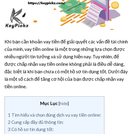
Khi bạn cần khoản vay tiền để giải quyết các vấn đề tài chính
của mình, vay tiền online là một trong những lựa chọn được
nhiều người tin tưởng và sử dụng hiện nay. Tuy nhiên, để
được chấp nhận vay tiền online không phải là điều dễ dàng,
đặc biệt là khi bạn chưa có một hồ sơ tín dụng tốt. Dưới đây
là một số cách để tăng cơ hội của bạn được chấp nhận vay
tiền online.
Mục Lục
[
hide
]
1
Tìm hiểu và chọn đúng dịch vụ vay tiền online:
2
Cung cấp đầy đủ thông tin:
3
Có hồ sơ tín dụng tốt: