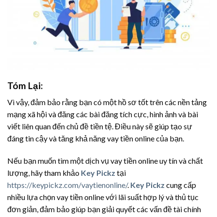
Tóm Lại:
Vì vậy, đảm bảo rằng bạn có một hồ sơ tốt trên các nền tảng
mạng xã hội và đăng các bài đăng tích cực, hình ảnh và bài
viết liên quan đến chủ đề tiền tệ. Điều này sẽ giúp tạo sự
đáng tin cậy và tăng khả năng vay tiền online của bạn.
Nếu bạn muốn tìm một dịch vụ vay tiền online uy tín và chất
lượng, hãy tham khảo
Key Pickz
tại
https://keypickz.com/vaytienonline/
.
Key Pickz
cung cấp
nhiều lựa chọn vay tiền online với lãi suất hợp lý và thủ tục
đơn giản, đảm bảo giúp bạn giải quyết các vấn đề tài chính