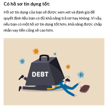
Có hồ sơ tín dụng tốt:
Hồ sơ tín dụng của bạn sẽ được xem xét và đánh giá để
quyết định liệu bạn có đủ khả năng trả nợ hay không. Vì vậy,
nếu bạn có một hồ sơ tín dụng tốt hơn, khả năng được chấp
nhận vay tiền cũng sẽ cao hơn.