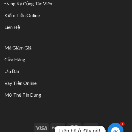
Đăng Ký Cộng Tác Viên
Kiếm Tiền Online
Liên Hệ
Mã Giảm Giá
Cửa Hàng
Ưu Đãi
Vay Tiền Online
Mở Thẻ Tín Dụng
1
Liên hệ ở đây nè!
Liên hệ ở đây nè!