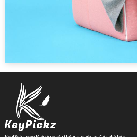
KeyPickz.com là dịch vụ giới thiệu sản phẩm. Các nhà báo