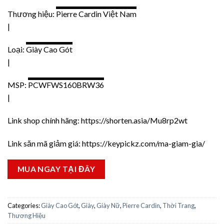
Thương hiệu:
Pierre Cardin Việt Nam
|
Loại:
Giày Cao Gót
|
MSP:
PCWFWS160BRW36
|
Link shop chính hãng:
https://shorten.asia/Mu8rp2wt
Link săn mã giảm giá:
https://keypickz.com/ma-giam-gia/
MUA NGAY TẠI ĐÂY
Categories:
Giày Cao Gót
,
Giày
,
Giày Nữ
,
Pierre Cardin
,
Thời Trang
,
Thương Hiệu