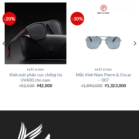
-20%
-30%
MẮT KÍNH
MẮT KÍNH
Kính mát phân cực chống tia
Mắt Kính Nam Pierre & Oscar
UV400 cho nam
– 007
₫
52,500
₫
42,000
₫
1,890,000
₫
1,323,000