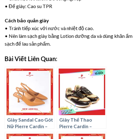
• Đế giày: Cao su TPR
Cách bảo quản giày
• Tránh tiếp xúc với nước và nhiệt độ cao.
• Nên làm sạch giày bằng Lotion dưỡng da và dùng khăn ẩm
sạch để lau sản phẩm.
Bài Viết Liên Quan:
Giày Sandal Cao Gót
Giày Thể Thao
Nữ Pierre Cardin –
Pierre Cardin –
PCWFWSG 218
PCMFWLG 906