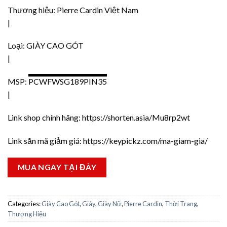
Thương hiệu: Pierre Cardin Việt Nam
|
Loại: GIÀY CAO GÓT
|
MSP:
PCWFWSG189PIN35
|
Link shop chính hãng:
https://shorten.asia/Mu8rp2wt
Link săn mã giảm giá:
https://keypickz.com/ma-giam-gia/
MUA NGAY TẠI ĐÂY
Categories:
Giày Cao Gót
,
Giày
,
Giày Nữ
,
Pierre Cardin
,
Thời Trang
,
Thương Hiệu