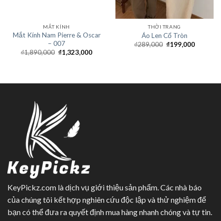
MẮT KÍNH
THỜI TRANG
Mắt Kính Nam Pierre & Oscar
Áo Len Cổ Tròn
– 007
₫
289,000
₫
199,000
₫
1,890,000
₫
1,323,000
KeyPickz.com là dịch vụ giới thiệu sản phẩm. Các nhà báo
của chúng tôi kết hợp nghiên cứu độc lập và thử nghiệm để
bạn có thể đưa ra quyết định mua hàng nhanh chóng và tự tin.