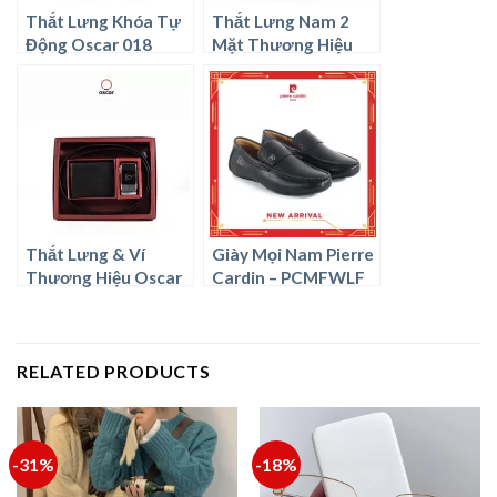
Thắt Lưng Khóa Tự
Thắt Lưng Nam 2
Động Oscar 018
Mặt Thương Hiệu
Oscar –
OCMBLAG114 (Mặt
Ngẫu Nhiên)
Thắt Lưng & Ví
Giày Mọi Nam Pierre
Thương Hiệu Oscar
Cardin – PCMFWLF
– OCMBLAG 117
769
RELATED PRODUCTS
-31%
-18%