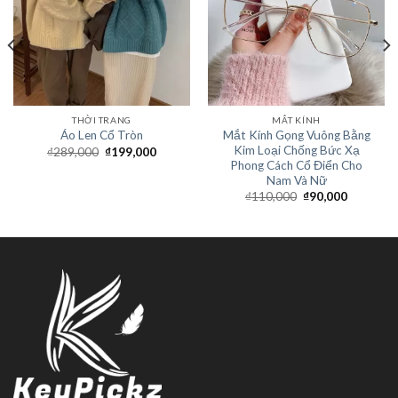
THỜI TRANG
MẮT KÍNH
Mắt Kính Gọng Vuông Bằng
Áo Len Cổ Tròn
Kim Loại Chống Bức Xạ
₫
289,000
₫
199,000
Phong Cách Cổ Điển Cho
Nam Và Nữ
₫
110,000
₫
90,000