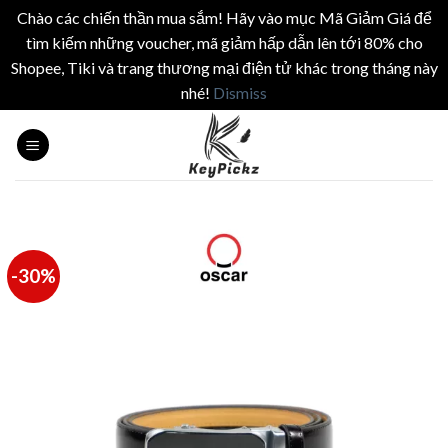
Chào các chiến thần mua sắm! Hãy vào mục Mã Giảm Giá để
tìm kiếm những voucher, mã giảm hấp dẫn lên tới 80% cho
Shopee, Tiki và trang thương mại điện tử khác trong tháng này
nhé!
Dismiss
Skip
to
content
-30%