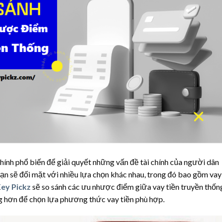
hính phổ biến để giải quyết những vấn đề tài chính của người dân
, bạn sẽ đối mặt với nhiều lựa chọn khác nhau, trong đó bao gồm vay
ey Pickz
sẽ so sánh các ưu nhược điểm giữa vay tiền truyền thốn
àng hơn để chọn lựa phương thức vay tiền phù hợp.