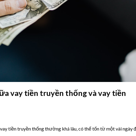
a vay tiền truyền thống và vay tiền
 vay tiền truyền thống thường khá lâu, có thể tốn từ một vài ngày 