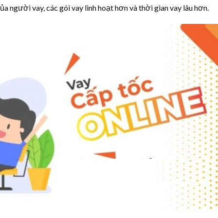
ủa người vay, các gói vay linh hoạt hơn và thời gian vay lâu hơn.