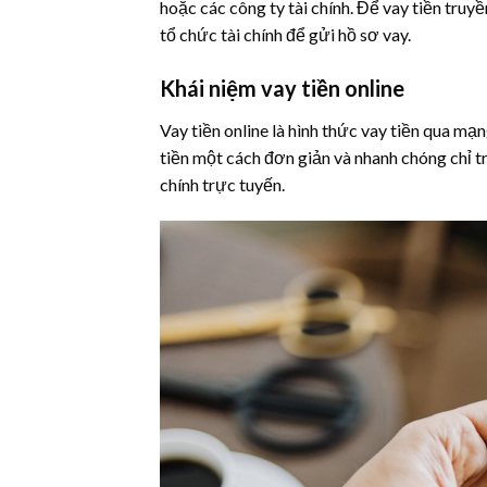
hoặc các công ty tài chính. Để vay tiền truyề
tổ chức tài chính để gửi hồ sơ vay.
Khái niệm vay tiền online
Vay tiền online là hình thức vay tiền qua mạn
tiền một cách đơn giản và nhanh chóng chỉ tr
chính trực tuyến.