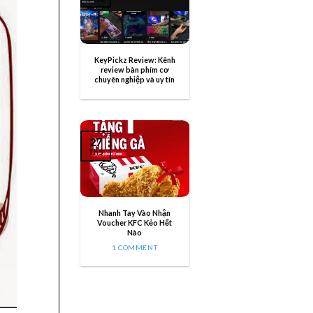
KeyPickz Review: Kênh
review bàn phím cơ
chuyên nghiệp và uy tín
27
Th5
Nhanh Tay Vào Nhận
Voucher KFC Kẻo Hết
Nào
1 COMMENT