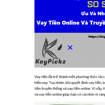
Vay tiền đã trở thành một phương thức tài c
hiện nay. Tuy nhiên, khi quyết định vay tiền
tiền truyền thống và vay tiền online. Vì vậy,
K
và vay tiền online giúp bạn có cái nhìn rõ r