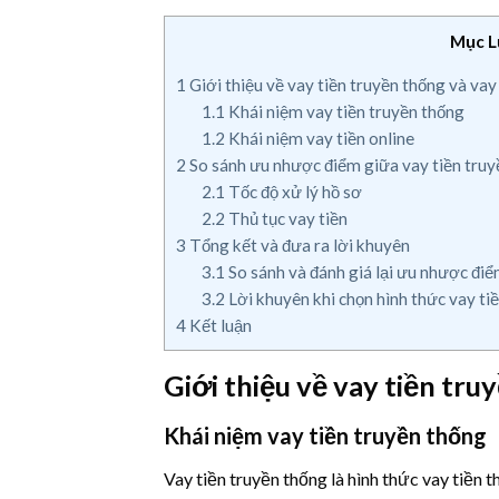
Mục L
1
Giới thiệu về vay tiền truyền thống và vay 
1.1
Khái niệm vay tiền truyền thống
1.2
Khái niệm vay tiền online
2
So sánh ưu nhược điểm giữa vay tiền truyề
2.1
Tốc độ xử lý hồ sơ
2.2
Thủ tục vay tiền
3
Tổng kết và đưa ra lời khuyên
3.1
So sánh và đánh giá lại ưu nhược điểm
3.2
Lời khuyên khi chọn hình thức vay ti
4
Kết luận
Giới thiệu về vay tiền tru
Khái niệm vay tiền truyền thống
Vay tiền truyền thống là hình thức vay tiền 