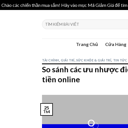
Chào các chiến thần mua sắm! Hãy vào mục Mã Giảm Giá để tìm k
Skip
to
Search
content
for:
Trang Chủ
Cửa Hàng
TÀI CHÍNH
,
GIẢI TRÍ
,
SỨC KHỎE & GIẢI TRÍ
,
TIN TỨC
So sánh các ưu nhược đi
tiền online
25
Th4