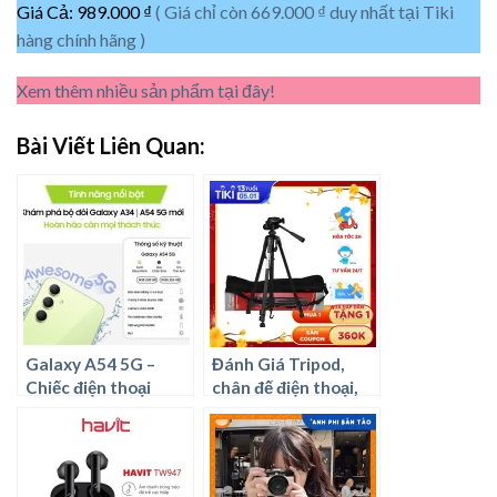
Giá Cả: 989.000 ₫
( Giá chỉ còn 669.000 ₫ duy nhất tại Tiki
hàng chính hãng )
Xem thêm nhiều sản phẩm tại đây!
Bài Viết Liên Quan:
Galaxy A54 5G –
Đánh Giá Tripod,
Chiếc điện thoại
chân đế điện thoại,
thông minh
máy ảnh tốt nhất
hiện nay.