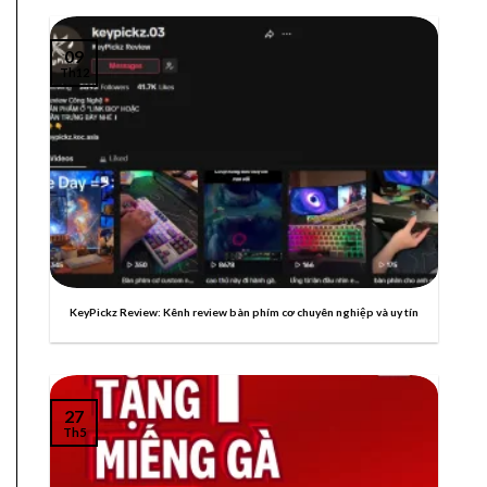
09
Th12
KeyPickz Review: Kênh review bàn phím cơ chuyên nghiệp và uy tín
27
Th5