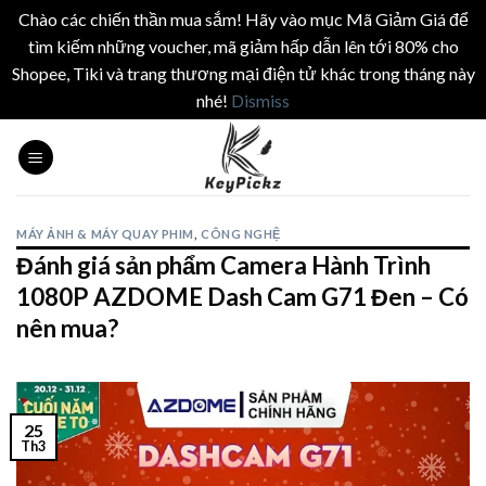
Chào các chiến thần mua sắm! Hãy vào mục Mã Giảm Giá để
tìm kiếm những voucher, mã giảm hấp dẫn lên tới 80% cho
Shopee, Tiki và trang thương mại điện tử khác trong tháng này
nhé!
Dismiss
Skip
to
content
MÁY ẢNH & MÁY QUAY PHIM
,
CÔNG NGHỆ
Đánh giá sản phẩm Camera Hành Trình
1080P AZDOME Dash Cam G71 Đen – Có
nên mua?
25
Th3