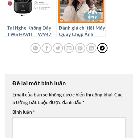
Tai Nghe Không Dây
Đánh giá chi tiết Máy
TWS HAVIT TW947
Quay Chụp Ảnh
Bluetooth 5.3, Độ Trễ
Retro Chất Lượng
Cực Thấp, Thời Gian
Hình Ảnh 4K PRO
Nghe 32 Giờ – Có
nên mua ?
Để lại một bình luận
Email của bạn sẽ không được hiển thị công khai.
Các
trường bắt buộc được đánh dấu
*
Bình luận
*