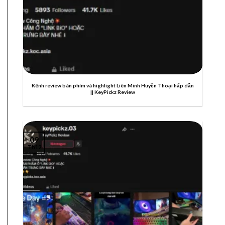
Kênh review bàn phím và highlight Liên Minh Huyền Thoại hấp dẫn
|| KeyPickz Review
09
Th12