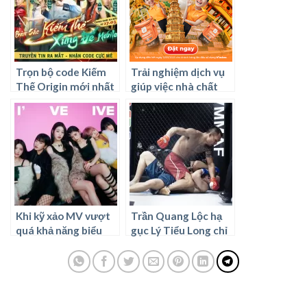
Trọn bộ code Kiếm
Trải nghiệm dịch vụ
Thế Origin mới nhất
giúp việc nhà chất
và cách nhập code
lượng số 1 với
BTASKEE
Khi kỹ xảo MV vượt
Trần Quang Lộc hạ
quá khả năng biểu
gục Lý Tiểu Long chỉ
diễn live: Bài hát mới
trong hiệp 1 tại giải
nhất của nhóm nhạc
đấu MMA
“giả trân” nhất Kpop