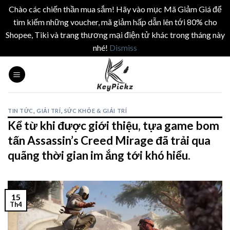
Chào các chiến thần mua sắm! Hãy vào mục Mã Giảm Giá để
tìm kiếm những voucher, mã giảm hấp dẫn lên tới 80% cho
Shopee, Tiki và trang thương mại điện tử khác trong tháng này
nhé!
Dismiss
Skip
to
content
TIN TỨC
,
GIẢI TRÍ
,
SỨC KHỎE & GIẢI TRÍ
Kể từ khi được giới thiệu, tựa game bom
tấn Assassin’s Creed Mirage đã trải qua
quãng thời gian im ắng tới khó hiểu.
15
Th4