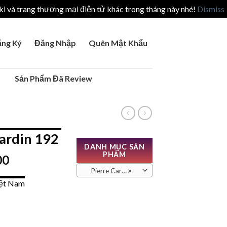
i và trang thương mại điện tử khác trong tháng này nhé!
Dismiss
ng Ký
Đăng Nhập
Quên Mật Khẩu
Sản Phẩm Đã Review
ardin 192
DANH MỤC SẢN
PHẨM
00
Pierre Cardin
×
iệt Nam