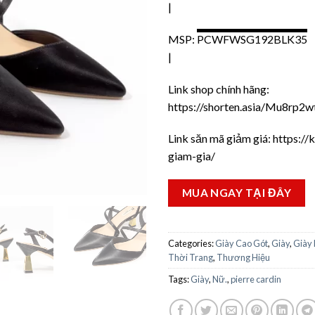
|
MSP:
PCWFWSG192BLK35
|
Link shop chính hãng:
https://shorten.asia/Mu8rp2w
Link săn mã giảm giá:
https://
giam-gia/
MUA NGAY TẠI ĐÂY
Categories:
Giày Cao Gót
,
Giày
,
Giày
Thời Trang
,
Thương Hiệu
Tags:
Giày
,
Nữ.
,
pierre cardin