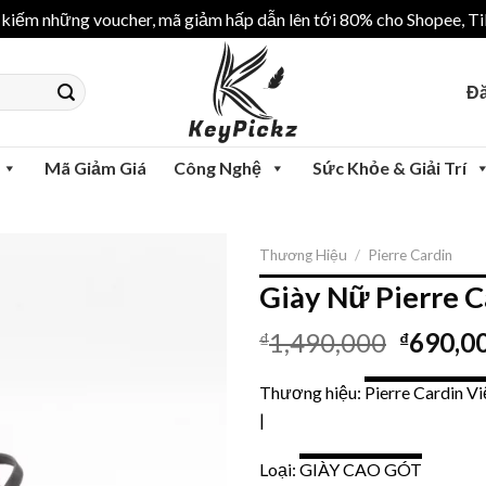
iếm những voucher, mã giảm hấp dẫn lên tới 80% cho Shopee, Tik
Đă
Mã Giảm Giá
Công Nghệ
Sức Khỏe & Giải Trí
Thương Hiệu
/
Pierre Cardin
Giày Nữ Pierre C
1,490,000
690,0
₫
₫
Thương hiệu:
Pierre Cardin V
|
Loại:
GIÀY CAO GÓT