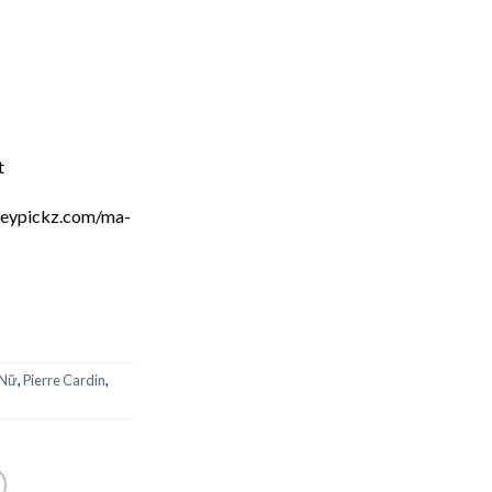
t
keypickz.com/ma-
 Nữ
,
Pierre Cardin
,