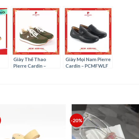
Giày Thể Thao
Giày Mọi Nam Pierre
Pierre Cardin –
Cardin – PCMFWLF
PCMFWFC 907
769
-20%