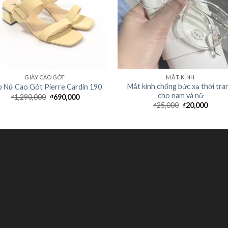
GIÀY CAO GÓT
MẮT KÍNH
Mắt kính chống bức xạ thời tra
 Nữ Cao Gót Pierre Cardin 190
cho nam và nữ
₫
1,290,000
₫
690,000
₫
25,000
₫
20,000