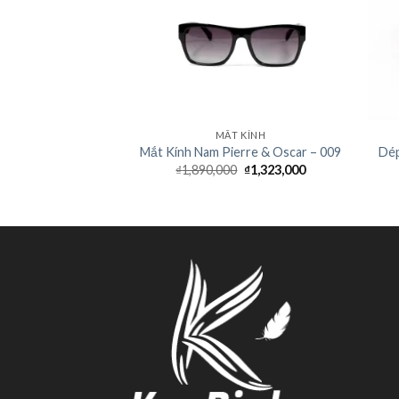
IÀY
MẮT KÍNH
 Pierre Cardin –
Mắt Kính Nam Pierre & Oscar – 009
Dép
SG 204
₫
1,890,000
₫
1,323,000
0
₫
1,743,000