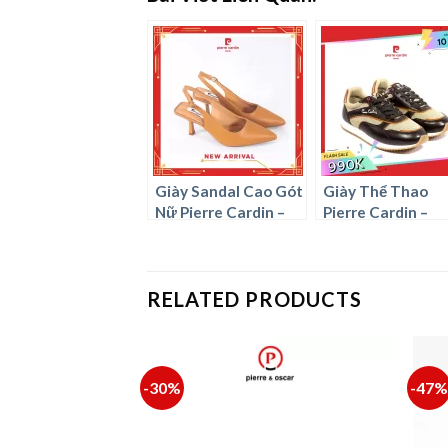
Giày Sandal Cao Gót
Giày Thể Thao
Nữ Pierre Cardin –
Pierre Cardin –
PCWFWSG 218
PCMFWLG 906
RELATED PRODUCTS
-30%
-47%