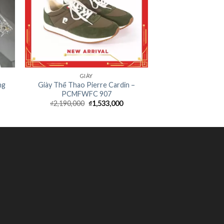
GIÀY
ng
Giày Thể Thao Pierre Cardin –
PCMFWFC 907
₫
2,190,000
₫
1,533,000