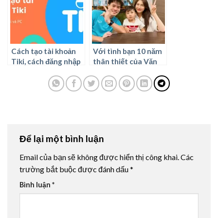
Cách tạo tài khoản
Với tình bạn 10 năm
Tiki, cách đăng nhập
thân thiết của Văn
vào Tiki
Toàn và Hoà Minzy,
liệu họ có thể trở
thành một cặp đôi
bùng nổ trong tương
lai?
Để lại một bình luận
Email của bạn sẽ không được hiển thị công khai.
Các
trường bắt buộc được đánh dấu
*
Bình luận
*