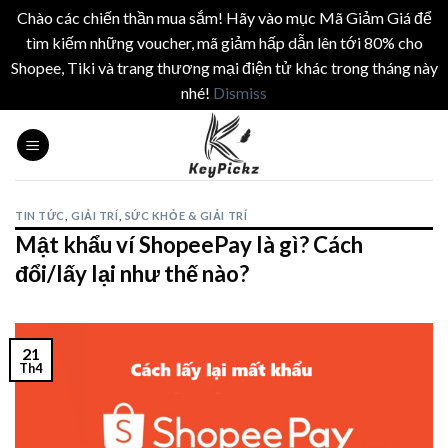
Chào các chiến thần mua sắm! Hãy vào mục Mã Giảm Giá để
tìm kiếm những voucher, mã giảm hấp dẫn lên tới 80% cho
Shopee, Tiki và trang thương mại điện tử khác trong tháng này
nhé!
Dismiss
Skip
to
content
TIN TỨC
,
GIẢI TRÍ
,
SỨC KHỎE & GIẢI TRÍ
Mật khẩu ví ShopeePay là gì? Cách
đổi/lấy lại như thế nào?
21
Th4