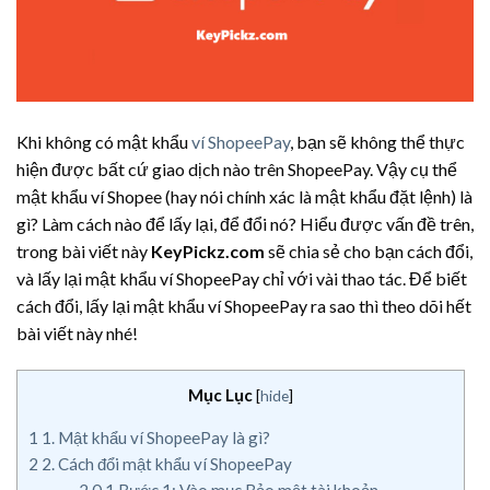
Khi không có mật khẩu
ví ShopeePay
, bạn sẽ không thể thực
hiện được bất cứ giao dịch nào trên ShopeePay. Vậy cụ thể
mật khẩu ví Shopee (hay nói chính xác là mật khẩu đặt lệnh) là
gì? Làm cách nào để lấy lại, để đổi nó? Hiểu được vấn đề trên,
trong bài viết này
KeyPickz.com
sẽ chia sẻ cho bạn cách đổi,
và lấy lại mật khẩu ví ShopeePay chỉ với vài thao tác. Để biết
cách đổi, lấy lại mật khẩu ví ShopeePay ra sao thì theo dõi hết
bài viết này nhé!
Mục Lục
[
hide
]
1
1. Mật khẩu ví ShopeePay là gì?
2
2. Cách đổi mật khẩu ví ShopeePay
2.0.1
Bước 1: Vào mục Bảo mật tài khoản