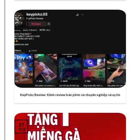
09
Th12
KeyPickz Review: Kênh review bàn phím cơ chuyên nghiệp và uy tín
27
Th5